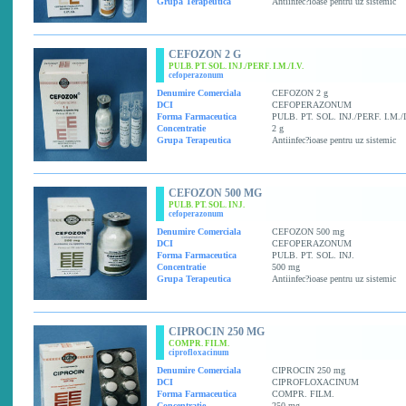
Grupa Terapeutica
Antiinfec?ioase pentru uz sistemic
CEFOZON 2 G
PULB. PT. SOL. INJ./PERF. I.M./I.V.
cefoperazonum
Denumire Comerciala
CEFOZON 2 g
DCI
CEFOPERAZONUM
Forma Farmaceutica
PULB. PT. SOL. INJ./PERF. I.M./I
Concentratie
2 g
Grupa Terapeutica
Antiinfec?ioase pentru uz sistemic
CEFOZON 500 MG
PULB. PT. SOL. INJ.
cefoperazonum
Denumire Comerciala
CEFOZON 500 mg
DCI
CEFOPERAZONUM
Forma Farmaceutica
PULB. PT. SOL. INJ.
Concentratie
500 mg
Grupa Terapeutica
Antiinfec?ioase pentru uz sistemic
CIPROCIN 250 MG
COMPR. FILM.
ciprofloxacinum
Denumire Comerciala
CIPROCIN 250 mg
DCI
CIPROFLOXACINUM
Forma Farmaceutica
COMPR. FILM.
Concentratie
250 mg