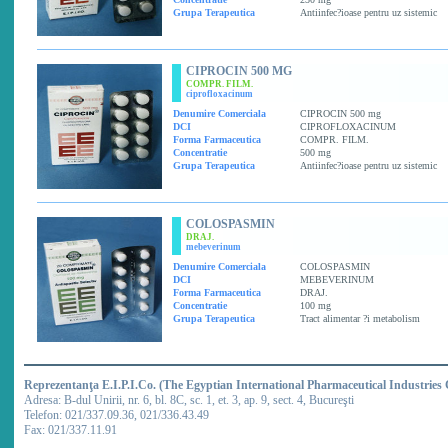
Grupa Terapeutica
Antiinfec?ioase pentru uz sistemic
CIPROCIN 500 MG
COMPR. FILM.
ciprofloxacinum
Denumire Comerciala
CIPROCIN 500 mg
DCI
CIPROFLOXACINUM
Forma Farmaceutica
COMPR. FILM.
Concentratie
500 mg
Grupa Terapeutica
Antiinfec?ioase pentru uz sistemic
COLOSPASMIN
DRAJ.
mebeverinum
Denumire Comerciala
COLOSPASMIN
DCI
MEBEVERINUM
Forma Farmaceutica
DRAJ.
Concentratie
100 mg
Grupa Terapeutica
Tract alimentar ?i metabolism
Reprezentanţa E.I.P.I.Co. (The Egyptian International Pharmaceutical Industries
Adresa: B-dul Unirii, nr. 6, bl. 8C, sc. 1, et. 3, ap. 9, sect. 4, Bucureşti
Telefon: 021/337.09.36, 021/336.43.49
Fax: 021/337.11.91