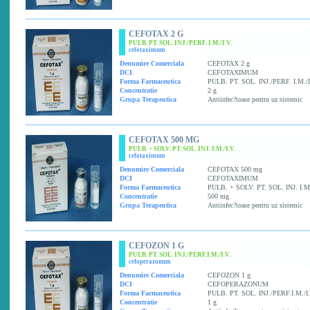
CEFOTAX 2 G
PULB. PT. SOL. INJ./PERF. I.M./I.V.
cefotaximum
Denumire Comerciala
CEFOTAX 2 g
DCI
CEFOTAXIMUM
Forma Farmaceutica
PULB. PT. SOL. INJ./PERF. I.M./I
Concentratie
2 g
Grupa Terapeutica
Antiinfec?ioase pentru uz sistemic
CEFOTAX 500 MG
PULB. + SOLV. PT. SOL. INJ. I.M./I.V.
cefotaximum
Denumire Comerciala
CEFOTAX 500 mg
DCI
CEFOTAXIMUM
Forma Farmaceutica
PULB. + SOLV. PT. SOL. INJ. I.M.
Concentratie
500 mg
Grupa Terapeutica
Antiinfec?ioase pentru uz sistemic
CEFOZON 1 G
PULB. PT. SOL. INJ./PERF.I.M./I.V.
cefoperazonum
Denumire Comerciala
CEFOZON 1 g
DCI
CEFOPERAZONUM
Forma Farmaceutica
PULB. PT. SOL. INJ./PERF.I.M./I.
Concentratie
1 g