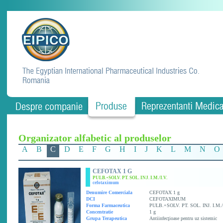
Organizator alfabetic al produselor
A
B
C
D
E
F
G
H
I
J
K
L
M
N
O
CEFOTAX 1 G
PULB.+SOLV. PT. SOL. INJ. I.M./I.V.
cefotaximum
Denumire Comerciala
CEFOTAX 1 g
DCI
CEFOTAXIMUM
Forma Farmaceutica
PULB.+SOLV. PT. SOL. INJ. I.M./
Concentratie
1 g
Grupa Terapeutica
Antiinfecţioase pentru uz sistemic